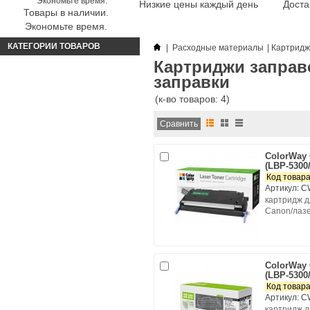
Низкие цены каждый день
Доста
Товары в наличии.
Экономьте время.
КАТЕГОРИИ ТОВАРОВ
|
Расходные материалы
|
Картридж
Картриджи заправ
заправки
(к-во товаров: 4)
ColorWay
(LBP-5300
Код товара
Артикул: 
картридж д
Canon/лаз
ColorWay
(LBP-5300
Код товара
Артикул: 
картридж д