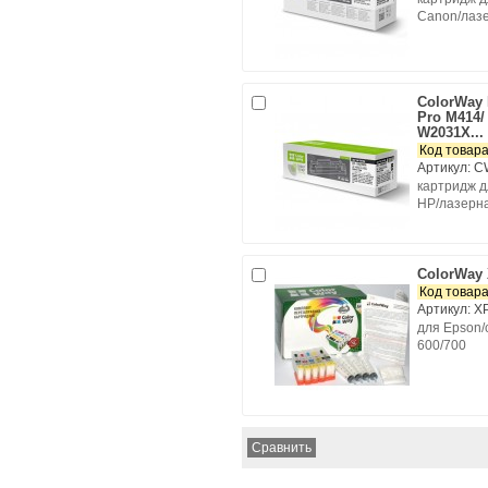
Canon/лаз
ColorWay
Pro M414/
W2031X...
Код товара
Артикул: 
картридж д
HP/лазерна
ColorWay 
Код товара
Артикул: X
для Epson/
600/700