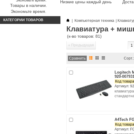
Низкие цены каждый день
Доста
Товары в наличии.
Экономьте время.
КАТЕГОРИИ ТОВАРОВ
|
Компьютерная техника
|
Клавиату
Клавиатура + мишь
(к-во товаров: 81)
« Предыдущая
1
Сорт.:
Logitech 
920-007931
Код товара
Артикул: 9
клавиатура
стандартна
A4Tech FG
Код товара
Артикул: F