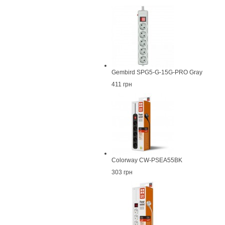
Gembird SPG5-G-15G-PRO Gray
411 грн
Colorway CW-PSEA55BK
303 грн