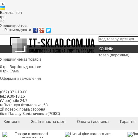
Валюта : грн
грн
y.o.
У кошику:
0
тов.
Рекомендувати
КОШИК:
товар
(порожньо)
У кошику немає товарів
0 грн
Вартість доставки
0 грн
Сума
Оформити замовлення
(067) 371-19-00
tel.: 9.30-18.15
(Viber), site:24/7
м.Львів, вул.Федьковича, 58
2й поверх, права сторона
біля Палацу Залізничників (РОКС)
Контакти
Знайти нас на карті
Оплата і доставка
Гарантія