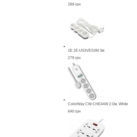
289 грн
2E 2E-U03VES3M 3м
279 грн
СolorWay CW-CHE44W 2.0м. White
640 грн