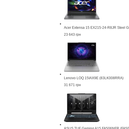
Acer Extensa 15 EX215-24-R8JR Steel G
23 643 грн
Lenovo LOQ 15IAX9E (83LK008RRA)
31 671 грн
ASUS TUF Gaming A15 FA506NFR (FA5