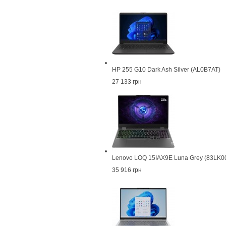
HP 255 G10 Dark Ash Silver (AL0B7AT)
27 133 грн
Lenovo LOQ 15IAX9E Luna Grey (83LK
35 916 грн