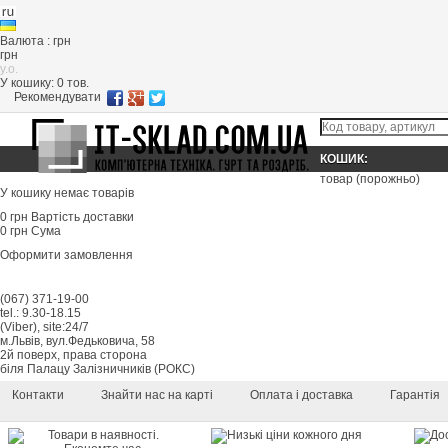
Валюта : грн
грн
y.o.
У кошику:
0
тов.
Рекомендувати
КОШИК:
товар
(порожньо)
У кошику немає товарів
0 грн
Вартість доставки
0 грн
Сума
Оформити замовлення
(067) 371-19-00
tel.: 9.30-18.15
(Viber), site:24/7
м.Львів, вул.Федьковича, 58
2й поверх, права сторона
біля Палацу Залізничників (РОКС)
Контакти
Знайти нас на карті
Оплата і доставка
Гарантія