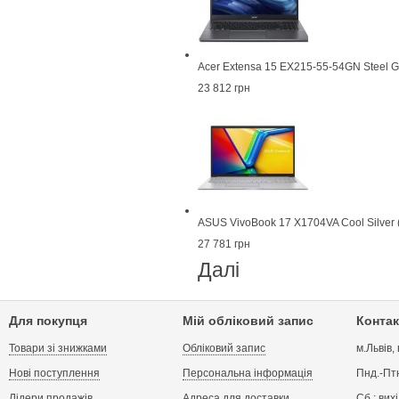
Acer Extensa 15 EX215-55-54GN Steel 
23 812 грн
ASUS VivoBook 17 X1704VA Cool Silver
27 781 грн
Далі
Для покупця
Мій обліковий запис
Контак
Товари зі знижками
Обліковий запис
м.Львів,
Нові поступлення
Персональна інформація
Пнд.-Птн
Лідери продажів
Адреса для доставки
Сб.: вих