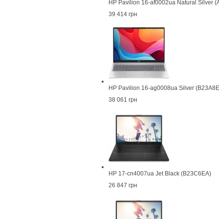
HP Pavilion 16-af0002ua Natural Silver
39 414 грн
HP Pavilion 16-ag0008ua Silver (B23A8
38 061 грн
HP 17-cn4007ua Jet Black (B23C6EA)
26 847 грн