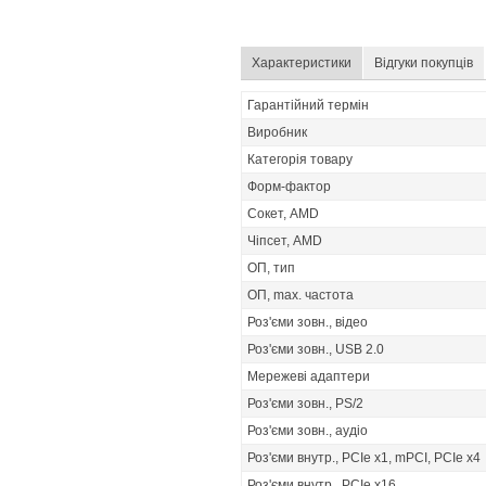
Характеристики
Відгуки покупців
Гарантійний термін
Виробник
Категорія товару
Форм-фактор
Сокет, AMD
Чіпсет, AMD
ОП, тип
ОП, max. частота
Роз'єми зовн., відео
Роз'єми зовн., USB 2.0
Мережеві адаптери
Роз'єми зовн., PS/2
Роз'єми зовн., аудіо
Роз'єми внутр., PCIe x1, mPCI, PCIe x4
Роз'єми внутр., PCIe x16