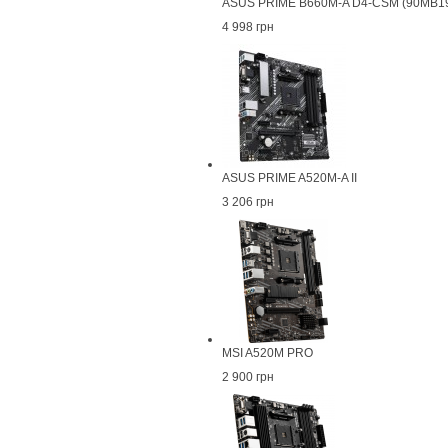
ASUS PRIME B660M-A D4-CSM (90MB1
4 998 грн
ASUS PRIME A520M-A II
3 206 грн
MSI A520M PRO
2 900 грн