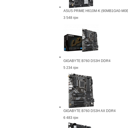
ASUS PRIME H610M-K (90MB1GA0-M0E
3 548 грн
GIGABYTE B760 DS3H DDR4
5 234 грн
GIGABYTE B760 DS3H AX DDR4
6 483 грн