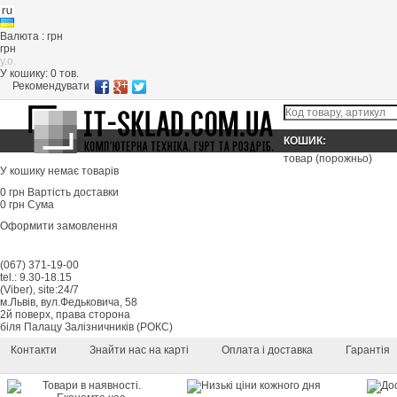
Валюта : грн
грн
y.o.
У кошику:
0
тов.
Рекомендувати
КОШИК:
товар
(порожньо)
У кошику немає товарів
0 грн
Вартість доставки
0 грн
Сума
Оформити замовлення
(067) 371-19-00
tel.: 9.30-18.15
(Viber), site:24/7
м.Львів, вул.Федьковича, 58
2й поверх, права сторона
біля Палацу Залізничників (РОКС)
Контакти
Знайти нас на карті
Оплата і доставка
Гарантія