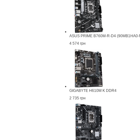
ASUS PRIME B760M-R-D4 (90MB1HA0-M
4 574 грн
GIGABYTE H610M K DDR4
2 735 грн