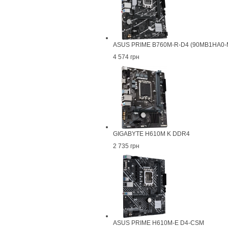
ASUS PRIME B760M-R-D4 (90MB1HA0-M
4 574 грн
GIGABYTE H610M K DDR4
2 735 грн
ASUS PRIME H610M-E D4-CSM