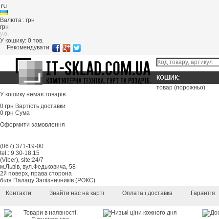
Валюта : грн
грн
y.o.
У кошику:
0
тов.
Рекомендувати
КОШИК:
товар
(порожньо)
У кошику немає товарів
0 грн
Вартість доставки
0 грн
Сума
Оформити замовлення
(067) 371-19-00
tel.: 9.30-18.15
(Viber), site:24/7
м.Львів, вул.Федьковича, 58
2й поверх, права сторона
біля Палацу Залізничників (РОКС)
Контакти
Знайти нас на карті
Оплата і доставка
Гарантія