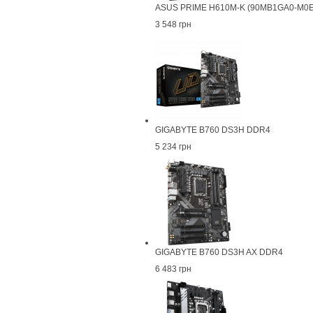
ASUS PRIME H610M-K (90MB1GA0-M0E
3 548 грн
GIGABYTE B760 DS3H DDR4
5 234 грн
GIGABYTE B760 DS3H AX DDR4
6 483 грн