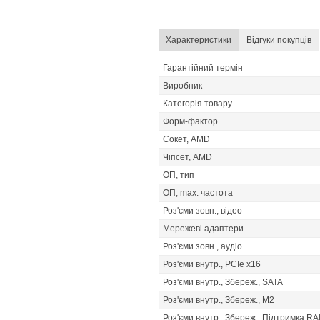
Характеристики
Відгуки покупців
Гарантійний термін
Виробник
Категорія товару
Форм-фактор
Сокет, AMD
Чіпсет, AMD
ОП, тип
ОП, max. частота
Роз'єми зовн., відео
Мережеві адаптери
Роз'єми зовн., аудіо
Роз'єми внутр., PCIe x16
Роз'єми внутр., Збереж., SATA
Роз'єми внутр., Збереж., M2
Роз'єми внутр., Збереж., Підтримка RA