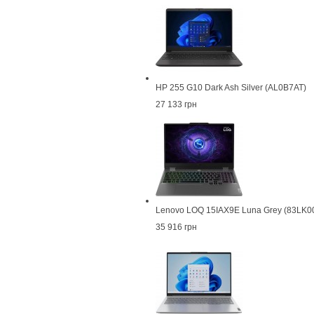
HP 255 G10 Dark Ash Silver (AL0B7AT)
27 133 грн
Lenovo LOQ 15IAX9E Luna Grey (83LK
35 916 грн