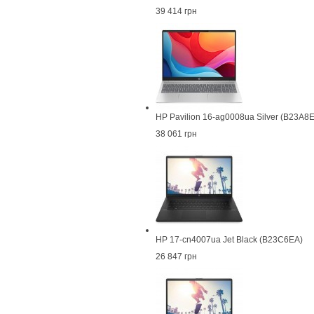
39 414 грн
HP Pavilion 16-ag0008ua Silver (B23A8
38 061 грн
HP 17-cn4007ua Jet Black (B23C6EA)
26 847 грн