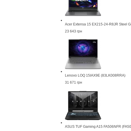
Acer Extensa 15 EX215-24-R8JR Steel G
23 643 грн
Lenovo LOQ 15IAX9E (83LK008RRA)
31 671 грн
ASUS TUF Gaming A15 FA506NFR (FA5