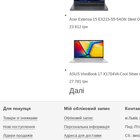
Acer Extensa 15 EX215-55-54GN Steel 
23 812 грн
ASUS VivoBook 17 X1704VA Cool Silver
27 781 грн
Далі
Для покупця
Мій обліковий запис
Контак
Товари зі знижками
Обліковий запис
м.Львів,
Нові поступлення
Персональна інформація
Пнд.-Птн
Лідери продажів
Адреса для доставки
Сб.: вих