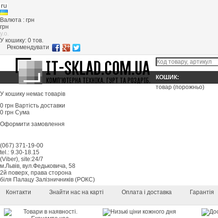
Валюта : грн
грн
y.o.
У кошику:
0
тов.
Рекомендувати
КОШИК:
товар
(порожньо)
У кошику немає товарів
0 грн
Вартість доставки
0 грн
Сума
Оформити замовлення
(067) 371-19-00
tel.: 9.30-18.15
(Viber), site:24/7
м.Львів, вул.Федьковича, 58
2й поверх, права сторона
біля Палацу Залізничників (РОКС)
Контакти
Знайти нас на карті
Оплата і доставка
Гарантія