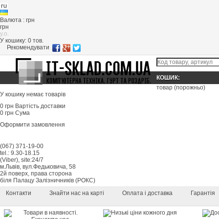
Валюта : грн
грн
y.o.
У кошику:
0
тов.
Рекомендувати
КОШИК:
товар
(порожньо)
У кошику немає товарів
0 грн
Вартість доставки
0 грн
Сума
Оформити замовлення
(067) 371-19-00
tel.: 9.30-18.15
(Viber), site:24/7
м.Львів, вул.Федьковича, 58
2й поверх, права сторона
біля Палацу Залізничників (РОКС)
Контакти
Знайти нас на карті
Оплата і доставка
Гарантія