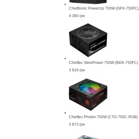
Chieftronic PowerUp 750W (GPX-750FC)
4 380 грн
Chieftec SteelPower 750W (BDK-750FC)
3 919 грн
Chieftec Photon 750W (CTG-750C-RGB)
3 873 грн