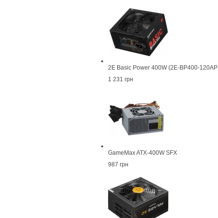
2E Basic Power 400W (2E-BP400-120AP
1 231 грн
GameMax ATX-400W SFX
987 грн