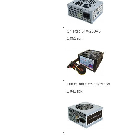
Chieftec SFX-250VS
1 851 грн
FrimeCom SM500R 500W
1 041 грн