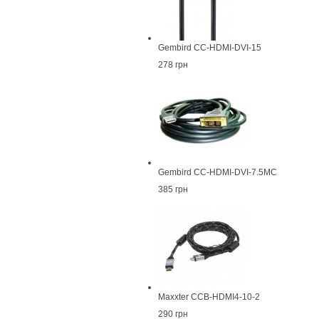
Gembird CC-HDMI-DVI-15
278 грн
Gembird CC-HDMI-DVI-7.5MC
385 грн
Maxxter CCB-HDMI4-10-2
290 грн