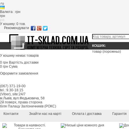
Валюта : грн
грн
y.o.
У кошику:
0
тов.
Рекомендувати
КОШИК:
товар
(порожньо)
У кошику немає товарів
0 грн
Вартість доставки
0 грн
Сума
Оформити замовлення
(067) 371-19-00
tel.: 9.30-18.15
(Viber), site:24/7
м.Львів, вул.Федьковича, 58
2й поверх, права сторона
біля Палацу Залізничників (РОКС)
Контакти
Знайти нас на карті
Оплата і доставка
Гарантія