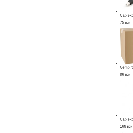
Cablex
75 грн
Gembir
86 грн
Cablex
168 грн