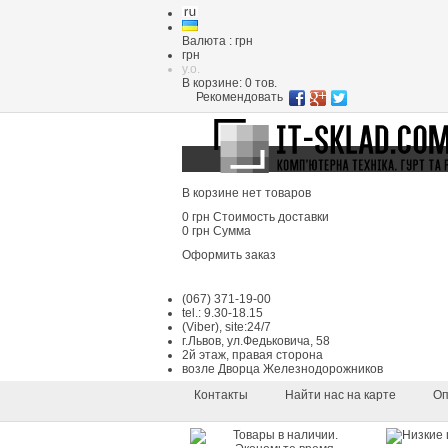
Валюта : грн
грн
y.o.
В корзине:
0
тов.
Рекомендовать
В корзине нет товаров
0 грн
Стоимость доставки
0 грн
Сумма
Оформить заказ
(067) 371-19-00
tel.: 9.30-18.15
(Viber), site:24/7
г.Львов, ул.Федьковича, 58
2й этаж, правая сторона
возле Дворца Железнодорожников
Контакты
Найти нас на карте
Оп