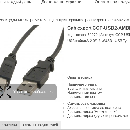
ены каждый день
Доставка по Украине
Оплата при получ
бели, удлинители
|
USB кабель для принтера/МФУ
|
Cablexpert CCP-USB2-AM
Cablexpert CCP-USB2-AMB
Код товара: 51979
| Артикул: CCP-U
USB кабель/v.2.0/1.8 м/USB - USB Type
Оплата товара
Наличная оплата
Безналичная оплата
Увеличить изображение
Наложенный платеж
Доставка товара
Самовывоз с магазина
Адресная доставка до подъезда
Доставка через "Новую почту"
Доставка через других перевозчиков
теристики
Отзывы покупателей