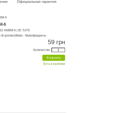
ении
Официальная гарантия
BM-6
M-6
SB2-AMBM-6
| ID: 5376
-B (printer)/Male - Male/ферриты
59 грн
Количество:
Есть в наличии