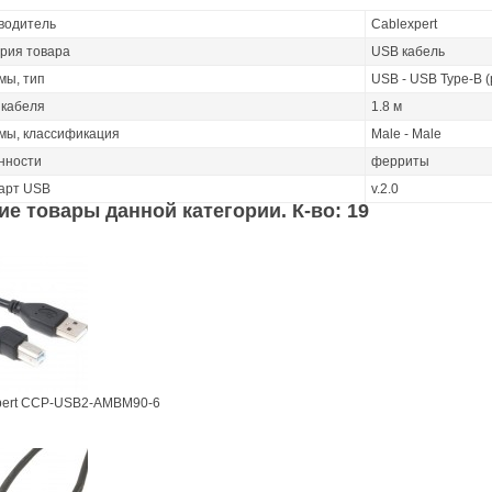
водитель
Cablexpert
ория товара
USB кабель
мы, тип
USB - USB Type-B (p
 кабеля
1.8 м
мы, классификация
Male - Male
нности
ферриты
арт USB
v.2.0
ие товары данной категории. К-во: 19
pert CCP-USB2-AMBM90-6