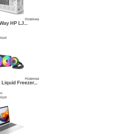
Новинка
Way HP LJ...
ніше
Новинка
 Liquid Freezer...
рн
ніше