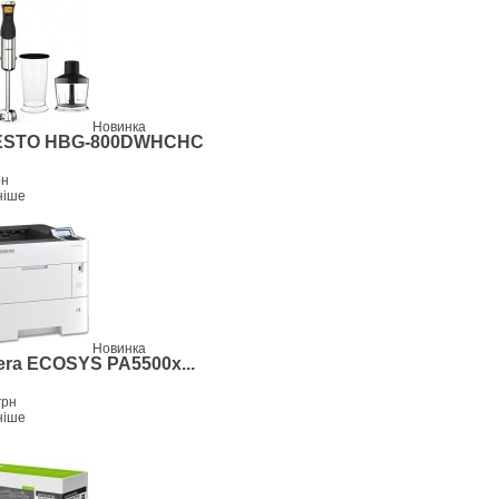
Новинка
STO HBG-800DWHCHC
рн
ніше
Новинка
ra ECOSYS PA5500x...
грн
ніше