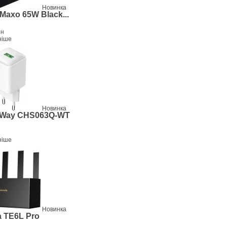
Новинка
 Maxo 65W Black...
рн
ніше
Новинка
rWay CHS063Q-WT
ніше
Новинка
 TE6L Pro