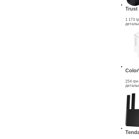
Trust
1 173 г
деталь
Colo
254 грн
деталь
Tenda