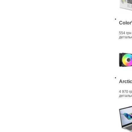
Color
554 грн
деталь
Arctic
4 970 г
деталь