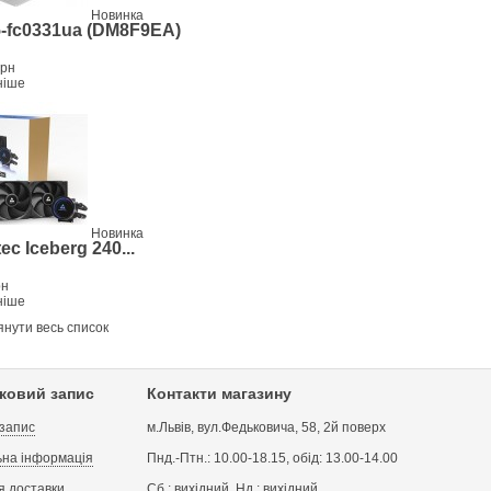
Новинка
-fc0331ua (DM8F9EA)
грн
ніше
Новинка
ec Iceberg 240...
рн
ніше
нути весь список
іковий запис
Контакти магазину
 запис
м.Львів, вул.Федьковича, 58, 2й поверх
на інформація
Пнд.-Птн.: 10.00-18.15, обід: 13.00-14.00
я доставки
Сб.: вихідний, Нд.: вихідний