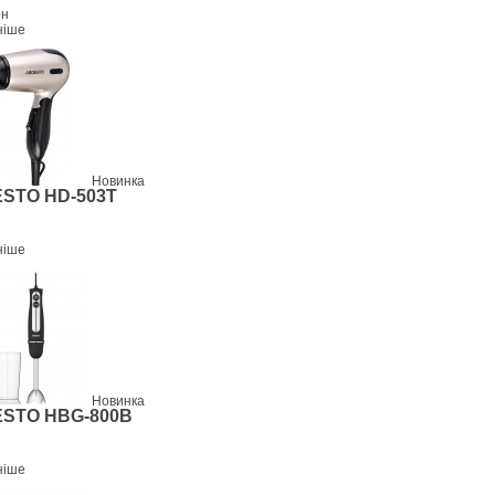
рн
ніше
Новинка
STO HD-503T
ніше
Новинка
STO HBG-800B
ніше