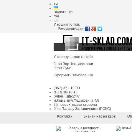
Валюта : грн
грн
y.o.
У кошику:
0
тов.
Рекомендувати
У кошику немає товарів
0 грн
Вартість доставки
0 грн
Сума
Оформити замовлення
(067) 371-19-00
tel.: 9.30-18.15
(Viber), site:24/7
м.Львів, вул.Федьковича, 58
2й поверх, права сторона
біля Палацу Залізничників (РОКС)
Контакти
Знайти нас на карті
Оп