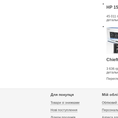
HP 15
45 011 
деталь
Chieft
3 636 г
деталь
Перегля
Для покупця
Мій обл
Товари зі знижками
Обліковий
Нові поступлення
Персональ
Лідери продажів
Адреса дл