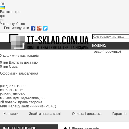
Валюта : грн
грн
y.o.
У кошику:
0
тов.
Рекомендувати
КОШИК:
товар
(порожньо)
У кошику немає товарів
0 грн
Вартість доставки
0 грн
Сума
Оформити замовлення
(067) 371-19-00
tel.: 9.30-18.15
(Viber), site:24/7
м.Львів, вул.Федьковича, 58
2й поверх, права сторона
біля Палацу Залізничників (РОКС)
Контакти
Знайти нас на карті
Оплата і доставка
Гарантія
КАТЕГОРІЇ ТОВАРІВ
|
Лідери продажів