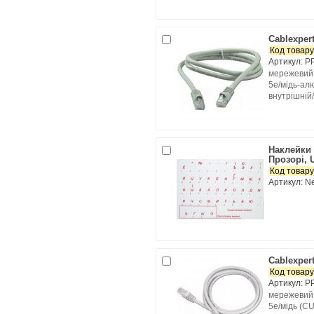
Cablexper
Код товару
Артикул: P
мережевий 
5e/мідь-ал
внутрішній
Наклейки 
Прозорі, 
Код товару
Артикул: 
Cablexper
Код товару
Артикул: P
мережевий 
5e/мідь (CU