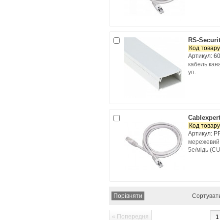
RS-Securi
Код товару
Артикул: 6
кабель кана
уп.
Cablexper
Код товару
Артикул: P
мережевий 
5e/мідь (CU
Сортуват
« Попередня
1