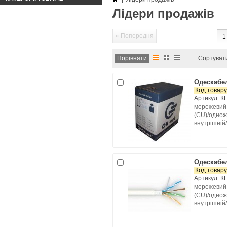
Лідери продажів
« Попередня
1
Сортуват
Одескабел
Код товару
Артикул: К
мережевий 
(CU)/одножи
внутрішній
Одескабел
Код товару
Артикул: К
мережевий 
(CU)/одножи
внутрішній