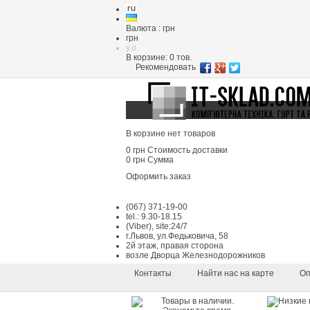
Валюта : грн
грн
y.o.
В корзине:
0
тов.
Рекомендовать
В корзине нет товаров
0 грн
Стоимость доставки
0 грн
Сумма
Оформить заказ
(067) 371-19-00
tel.: 9.30-18.15
(Viber), site:24/7
г.Львов, ул.Федьковича, 58
2й этаж, правая сторона
возле Дворца Железнодорожников
Контакты
Найти нас на карте
Оп