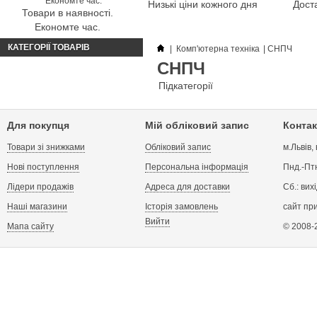
Низькі ціни кожного дня
Доста
Товари в наявності.
Економте час.
КАТЕГОРІЇ ТОВАРІВ
|
Комп'ютерна техніка
|
СНПЧ
СНПЧ
Підкатегорії
Для покупця
Мій обліковий запис
Контак
Товари зі знижками
Обліковий запис
м.Львів,
Нові поступлення
Персональна інформація
Пнд.-Птн
Лідери продажів
Адреса для доставки
Сб.: вих
Наші магазини
Історія замовлень
сайт пр
Вийти
Мапа сайту
© 2008-