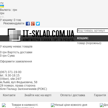
Валюта : грн
грн
y.o.
У кошику:
0
тов.
Рекомендувати
КОШИК:
товар
(порожньо)
У кошику немає товарів
0 грн
Вартість доставки
0 грн
Сума
Оформити замовлення
(067) 371-19-00
tel.: 9.30-18.15
(Viber), site:24/7
м.Львів, вул.Федьковича, 58
2й поверх, права сторона
біля Палацу Залізничників (РОКС)
Контакти
Знайти нас на карті
Оплата і доставка
Гарантія