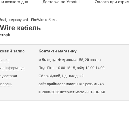
іни кожного дня
Доставка по Україні
Оплата при отрим
белі, подовжувачі
|
FireWire кабель
eWire кабель
егорії
іковий запис
Контакти магазину
 запис
м.Львів, вул.Федьковича, 58, 2й поверх
на інформація
Пнд.-Птн.: 10.00-18.15, обід: 13.00-14.00
я доставки
Сб.: вихідний, Нд.: вихідний
мовлень
сайт приймає замовлення в режимі 24/7
© 2008-2026 Інтернет магазин ІТ-СКЛАД