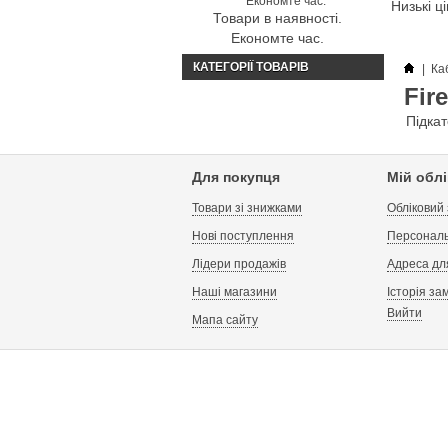
Низькі ц
Товари в наявності.
Економте час.
КАТЕГОРІЇ ТОВАРІВ
|
Ка
Fir
Підкат
Для покупця
Мій обл
Товари зі знижками
Обліковий
Нові поступлення
Персональ
Лідери продажів
Адреса дл
Наші магазини
Історія за
Вийти
Мапа сайту