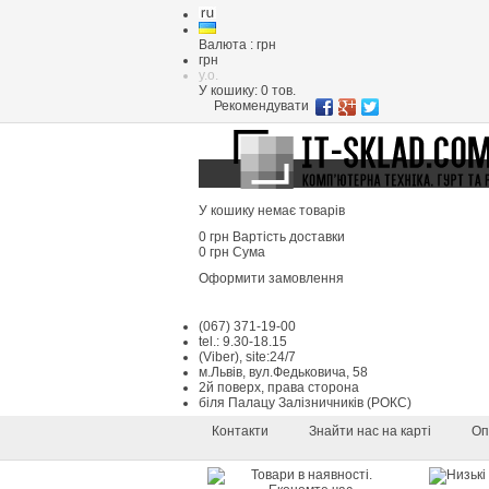
Валюта : грн
грн
y.o.
У кошику:
0
тов.
Рекомендувати
У кошику немає товарів
0 грн
Вартість доставки
0 грн
Сума
Оформити замовлення
(067) 371-19-00
tel.: 9.30-18.15
(Viber), site:24/7
м.Львів, вул.Федьковича, 58
2й поверх, права сторона
біля Палацу Залізничників (РОКС)
Контакти
Знайти нас на карті
Оп