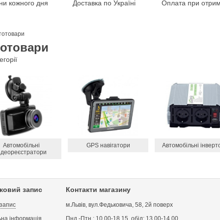
іни кожного дня
Доставка по Україні
Оплата при отрим
тотовари
отовари
егорії
Автомобільні
GPS навігатори
Автомобільні інверт
ідеореєстратори
іковий запис
Контакти магазину
 запис
м.Львів, вул.Федьковича, 58, 2й поверх
на інформація
Пнд.-Птн.: 10.00-18.15, обід: 13.00-14.00