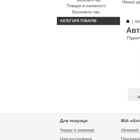
Низькі ц
Товари в наявності.
Економте час.
КАТЕГОРІЇ ТОВАРІВ
|
Ав
Авт
Підкат
в
Для покупця
Мій обл
Товари зі знижками
Обліковий
Нові поступлення
Персональ