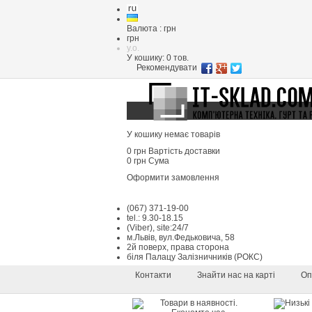
Валюта : грн
грн
y.o.
У кошику:
0
тов.
Рекомендувати
У кошику немає товарів
0 грн
Вартість доставки
0 грн
Сума
Оформити замовлення
(067) 371-19-00
tel.: 9.30-18.15
(Viber), site:24/7
м.Львів, вул.Федьковича, 58
2й поверх, права сторона
біля Палацу Залізничників (РОКС)
Контакти
Знайти нас на карті
Оп