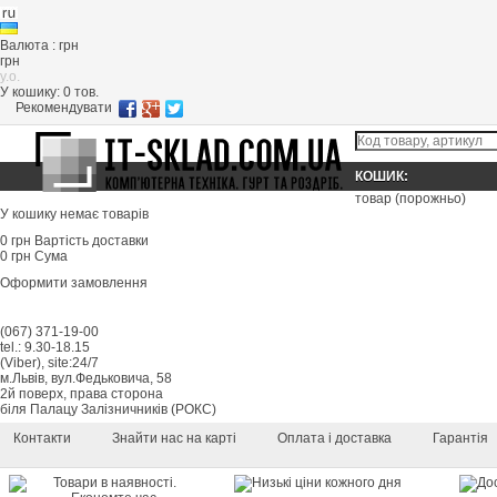
Валюта : грн
грн
y.o.
У кошику:
0
тов.
Рекомендувати
КОШИК:
товар
(порожньо)
У кошику немає товарів
0 грн
Вартість доставки
0 грн
Сума
Оформити замовлення
(067) 371-19-00
tel.: 9.30-18.15
(Viber), site:24/7
м.Львів, вул.Федьковича, 58
2й поверх, права сторона
біля Палацу Залізничників (РОКС)
Контакти
Знайти нас на карті
Оплата і доставка
Гарантія