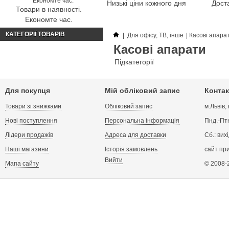
Низькі ціни кожного дня
Доста
Товари в наявності.
Економте час.
КАТЕГОРІЇ ТОВАРІВ
|
Для офісу, ТВ, інше
|
Касові апара
Касові апарати
Підкатегорії
Для покупця
Мій обліковий запис
Контак
Товари зі знижками
Обліковий запис
м.Львів,
Нові поступлення
Персональна інформація
Пнд.-Птн
Лідери продажів
Адреса для доставки
Сб.: вих
Наші магазини
Історія замовлень
сайт пр
Вийти
Мапа сайту
© 2008-