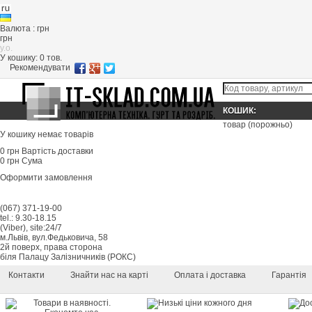
Валюта : грн
грн
y.o.
У кошику:
0
тов.
Рекомендувати
КОШИК:
товар
(порожньо)
У кошику немає товарів
0 грн
Вартість доставки
0 грн
Сума
Оформити замовлення
(067) 371-19-00
tel.: 9.30-18.15
(Viber), site:24/7
м.Львів, вул.Федьковича, 58
2й поверх, права сторона
біля Палацу Залізничників (РОКС)
Контакти
Знайти нас на карті
Оплата і доставка
Гарантія