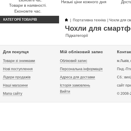
Низькі ціни кожного дня
Доста
Товари в наявності.
Економте час.
КАТЕГОРІЇ ТОВАРІВ
|
Портативна техніка
|
Чохли для с
Чохли для смартф
Підкатегорії
Для покупця
Мій обліковий запис
Контак
Товари зі знижками
Обліковий запис
м.Львів,
Нові поступлення
Персональна інформація
Пнд.-Птн
Лідери продажів
Адреса для доставки
Сб.: вих
Наші магазини
Історія замовлень
сайт пр
Вийти
Мапа сайту
© 2008-