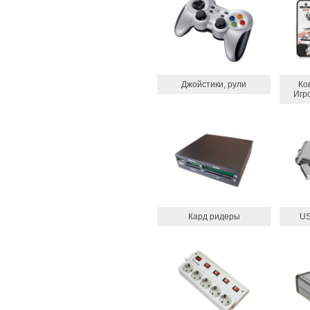
Джойстики, рули
Ко
Игр
Кард ридеры
US