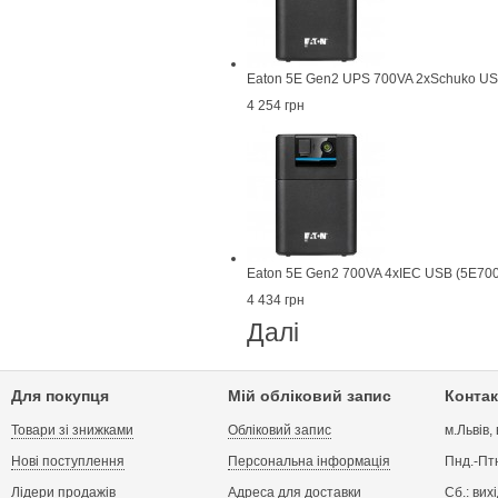
Eaton 5E Gen2 UPS 700VA 2xSchuko U
4 254 грн
Eaton 5E Gen2 700VA 4xIEC USB (5E700
4 434 грн
Далі
Для покупця
Мій обліковий запис
Контак
Товари зі знижками
Обліковий запис
м.Львів,
Нові поступлення
Персональна інформація
Пнд.-Птн
Лідери продажів
Адреса для доставки
Сб.: вих