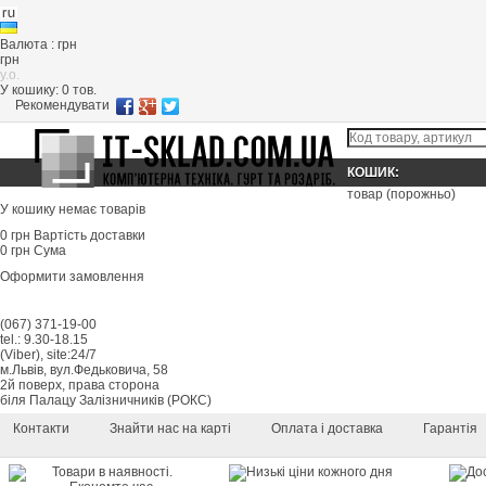
Валюта : грн
грн
y.o.
У кошику:
0
тов.
Рекомендувати
КОШИК:
товар
(порожньо)
У кошику немає товарів
0 грн
Вартість доставки
0 грн
Сума
Оформити замовлення
(067) 371-19-00
tel.: 9.30-18.15
(Viber), site:24/7
м.Львів, вул.Федьковича, 58
2й поверх, права сторона
біля Палацу Залізничників (РОКС)
Контакти
Знайти нас на карті
Оплата і доставка
Гарантія