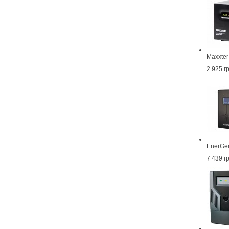
Maxxte
2 925 г
EnerGe
7 439 г