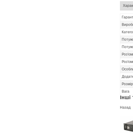
Харак
Гарант
Вироб
Катего
Потужн
Потужн
Роз'єм
Роз'єм
Особл
Додатк
Розмір
Вага
Інші 
Назад