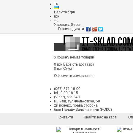
Валюта : грн
грн
y.o.
У кошику:
0
тов.
Рекомендувати
У кошику немає товарів
0 грн
Вартість доставки
0 грн
Сума
Оформити замовлення
(067) 371-19-00
tel.: 9.30-18.15
(Viber), site:24/7
м.Львів, вул.Федьковича, 58
2й поверх, права сторона
біля Палацу Залізничників (РОКС)
Контакти
Знайти нас на карті
Оп