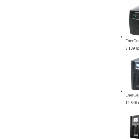
EnerGe
3 139 г
EnerGe
12 846 