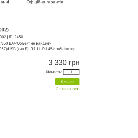
анні
Офіційна гарантія
002)
-002
| ID: 2450
т/850 ВА/<Объект не найден>
7)/USB (тип В), RJ-11, RJ-45/стабілізатор
3 330 грн
Кількість:
Є в наявності