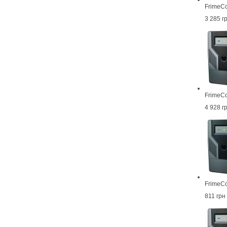
FrimeC
3 285 г
FrimeC
4 928 г
FrimeC
811 грн