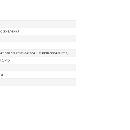
го живлення
(45:9fa73085a9a4f7c411e389b2ee430357)
 RJ-45
ги