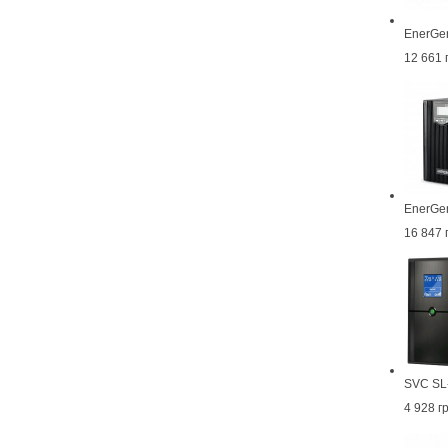
EnerGe
12 661 
EnerGe
16 847 
SVC SL
4 928 г