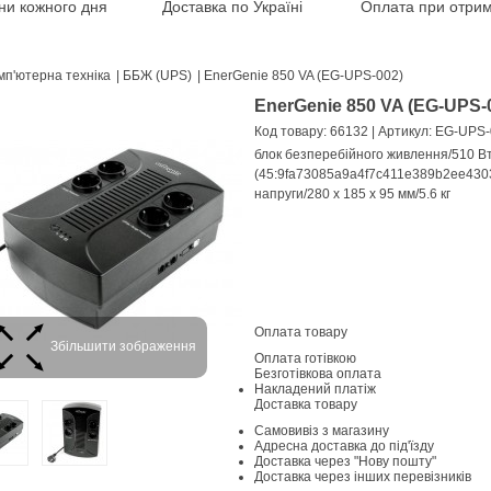
іни кожного дня
Доставка по Україні
Оплата при отрим
мп'ютерна техніка
|
ББЖ (UPS)
|
EnerGenie 850 VA (EG-UPS-002)
EnerGenie 850 VA (EG-UPS-
Код товару: 66132
| Артикул: EG-UPS
блок безперебійного живлення/510 В
(45:9fa73085a9a4f7c411e389b2ee43035
напруги/280 x 185 x 95 мм/5.6 кг
Оплата товару
Збільшити зображення
Оплата готівкою
Безготівкова оплата
Накладений платіж
Доставка товару
Самовивіз з магазину
Адресна доставка до під'їзду
Доставка через "Нову пошту"
Доставка через інших перевізників