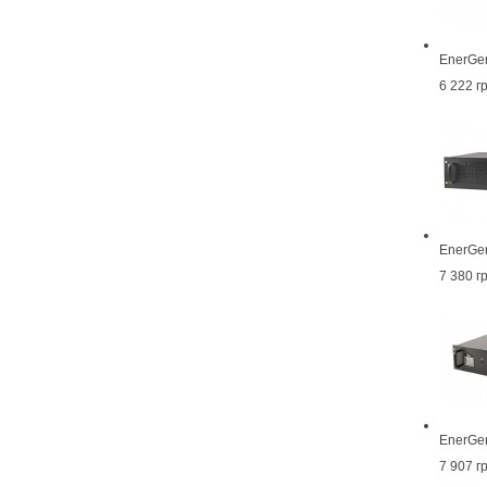
EnerGe
6 222 г
EnerGe
7 380 г
EnerGe
7 907 г