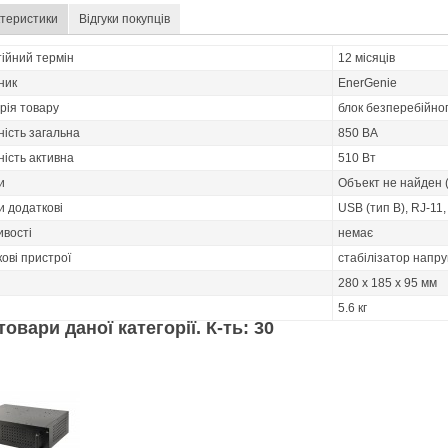
теристики
Відгуки покупців
ійний термін
12 місяців
ник
EnerGenie
рія товару
блок безперебійно
ість загальна
850 ВА
ість активна
510 Вт
и
Объект не найден 
и додаткові
USB (тип В), RJ-11,
ивості
немає
ові пристрої
стабілізатор напру
280 x 185 x 95 мм
5.6 кг
товари даної категорії. К-ть: 30