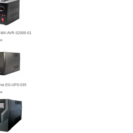
r MX-AVR-S2000-01
рн
nie EG-UPS-035
рн