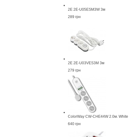
2E 2E-U05ESM3W 3м
289 грн
2E 2E-U03VES3M 3м
279 грн
СolorWay CW-CHE44W 2.0м. White
640 грн