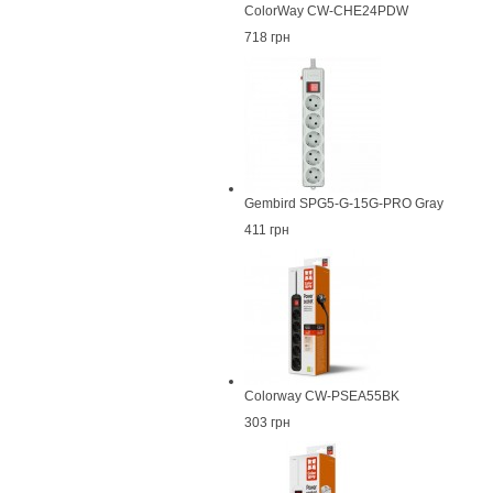
ColorWay CW-CHE24PDW
718 грн
Gembird SPG5-G-15G-PRO Gray
411 грн
Colorway CW-PSEA55BK
303 грн