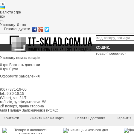
Валюта : грн
грн
y.o.
У кошику:
0
тов.
Рекомендувати
КОШИК:
товар
(порожньо)
У кошику немає товарів
0 грн
Вартість доставки
0 грн
Сума
Оформити замовлення
(067) 371-19-00
tel.: 9.30-18.15
(Viber), site:24/7
м.Львів, вул.Федьковича, 58
2й поверх, права сторона
біля Палацу Залізничників (РОКС)
Контакти
Знайти нас на карті
Оплата і доставка
Гарантія