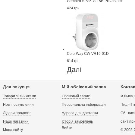
Gembird SPG5-G-15B-PRO Black
424 грн
ColorWay CW-VR16-01D
614 грн
Далі
Для покупця
Мій обліковий запис
Контак
Товари зі знижками
Обліковий запис
м.Львів,
Нові поступлення
Персональна інформація
Пнд.-Птн
Лідери продажів
Адреса для доставки
Сб.: вих
Наші магазини
Історія замовлень
сайт пр
Вийти
Мапа сайту
© 2008-