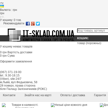
Валюта : грн
грн
y.o.
У кошику:
0
тов.
Рекомендувати
КОШИК:
товар
(порожньо)
У кошику немає товарів
0 грн
Вартість доставки
0 грн
Сума
Оформити замовлення
(067) 371-19-00
tel.: 9.30-18.15
(Viber), site:24/7
м.Львів, вул.Федьковича, 58
2й поверх, права сторона
біля Палацу Залізничників (РОКС)
Контакти
Знайти нас на карті
Оплата і доставка
Гарантія