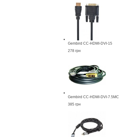
Gembird CC-HDMI-DVI-15
278 грн
Gembird CC-HDMI-DVI-7.5MC
385 грн