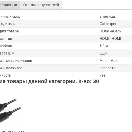
теристики
Отзывы покупателей
тийный срок
3 месяца
водитель
Cablexpert
ория товара
HDMI кабель
мы, тип
HDMI - HDMI
 кабеля
1.8 м
арт HDMI
v.1.4
мы, классификация
Male - Male
мы, покрытие
позолота
нности
нет
ие товары данной категории. К-во: 30