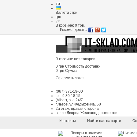
Валюта : грн
грн
y.o.
В корзине:
0
тов.
Рекомендовать
В корзине нет товаров
0 грн
Стоимость доставки
0 грн
Сумма
Оформить заказ
(067) 371-19-00
tel.: 9.30-18.15
(Viber), site:24/7
г.Львов, ул.Федьковича, 58
2й этаж, правая сторона
возле Дворца Железнодорожников
Контакты
Найти нас на карте
Оп