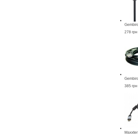
Gembir
278 грн
Gembir
385 грн
Maxxte