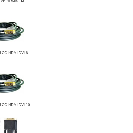
r VB-HDMI4-1M
d CC-HDMI-DVI-6
d CC-HDMI-DVI-10