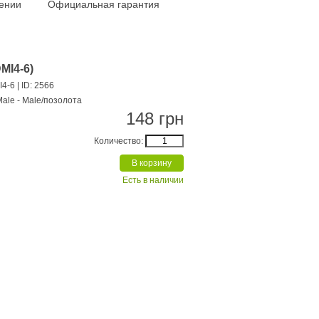
ении
Официальная гарантия
MI4-6)
I4-6
| ID: 2566
Male - Male/позолота
148 грн
Количество:
Есть в наличии