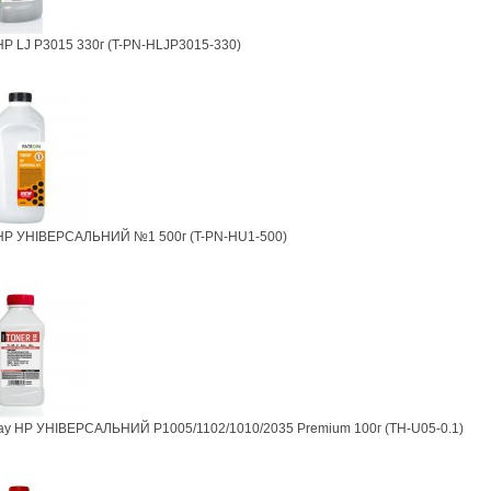
HP LJ P3015 330г (T-PN-HLJP3015-330)
 HP УНІВЕРСАЛЬНИЙ №1 500г (T-PN-HU1-500)
ay HP УНІВЕРСАЛЬНИЙ P1005/1102/1010/2035 Premium 100г (TH-U05-0.1)