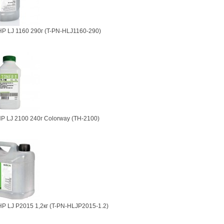
HP LJ 1160 290г (T-PN-HLJ1160-290)
P LJ 2100 240г Colorway (TH-2100)
HP LJ P2015 1,2кг (T-PN-HLJP2015-1.2)