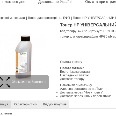
іни кожного дня
Доставка по Україні
Оплата при отрим
тратні матеріали
|
Тонер для принтерів та БФП
|
Тонер HP УНІВЕРСАЛЬНИЙ №3
Тонер HP УНІВЕРСАЛЬНИЙ №
Код товару: 42722
| Артикул: T-PN-HU
тонер для картриджа/для HP/85 г/blac
Оплата товару
Оплата готівкою
Безготівкова оплата
Накладений платіж
Доставка товару
Збільшити зображення
Самовивіз з магазину
Адресна доставка до під'їзду
Доставка через "Нову пошту"
Доставка через інших перевізників
мація
Характеристики
Відгуки покупців
сальный