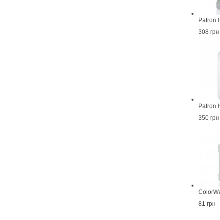
Patron 
308 грн
Patron
350 грн
ColorW
81 грн