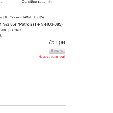
анні
Офіційна гарантія
 85г *Patron (T-PN-HU3-085)
3 85г *Patron (T-PN-HU3-085)
3-085
| ID: 3674
k
75 грн
В кошик
Немає в наявності