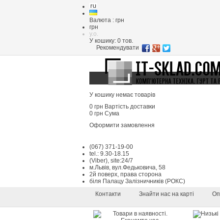
Валюта : грн
грн
y.o.
У кошику:
0
тов.
Рекомендувати
У кошику немає товарів
0 грн
Вартість доставки
0 грн
Сума
Оформити замовлення
(067) 371-19-00
tel.: 9.30-18.15
(Viber), site:24/7
м.Львів, вул.Федьковича, 58
2й поверх, права сторона
біля Палацу Залізничників (РОКС)
Контакти
Знайти нас на карті
Оп