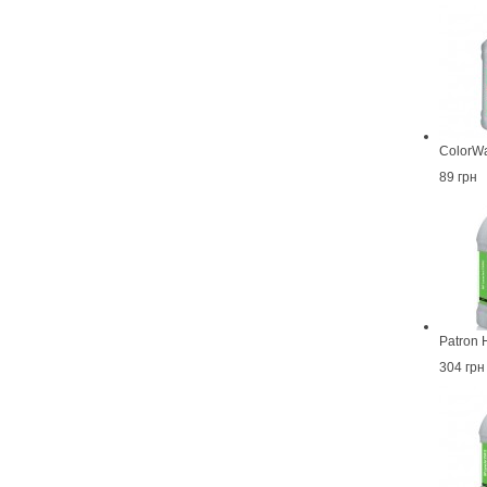
ColorWa
89 грн
Patron 
304 грн