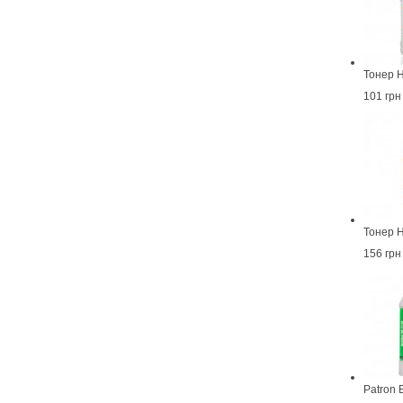
Тонер H
101 грн
Тонер 
156 грн
Patron 