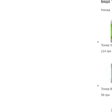
Інші 
Назад
Тонер S
114 грн
Тонер 
56 грн