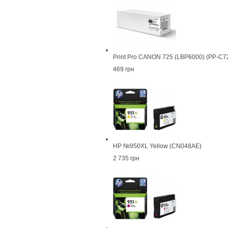
Print Pro CANON 725 (LBP6000) (PP-C7
469 грн
HP №950XL Yellow (CN048AE)
2 735 грн