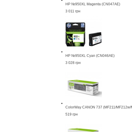
HP №950XL Magenta (CN047AE)
3 011 грн
HP №950XL Cyan (CN046AE)
3 028 грн
ColorWay CANON 737 (MF211/MF212w/
519 грн