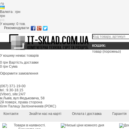
Валюта : грн
грн
y.o.
У кошику:
0
тов.
Рекомендувати
КОШИК:
товар
(порожньо)
У кошику немає товарів
0 грн
Вартість доставки
0 грн
Сума
Оформити замовлення
(067) 371-19-00
tel.: 9.30-18.15
(Viber), site:24/7
м.Львів, вул.Федьковича, 58
2й поверх, права сторона
біля Палацу Залізничників (РОКС)
Контакти
Знайти нас на карті
Оплата і доставка
Гарантія