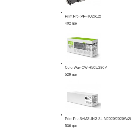
Print Pro (PP-HQ2612)
402 грн
ColorWay CW-H505/280M
529 грн
Print Pro SAMSUNG SL-M2020/2020W/20
536 грн