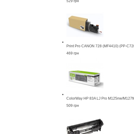
529 грн
Print Pro CANON 728 (MF4410) (PP-C72
469 грн
ColorWay HP 83A LJ Pro M125nw/M127f
509 грн