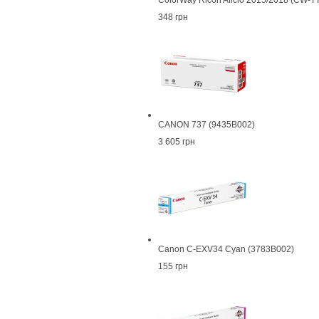
ColorWay Ricoh Aficio 2015/2018 (CW-T
348 грн
CANON 737 (9435B002)
3 605 грн
Canon C-EXV34 Cyan (3783B002)
155 грн