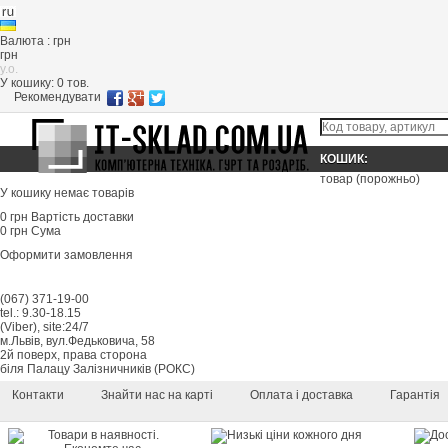
Валюта : грн
грн
y.o.
У кошику:
0
тов.
Рекомендувати
КОШИК:
товар
(порожньо)
У кошику немає товарів
0 грн
Вартість доставки
0 грн
Сума
Оформити замовлення
(067) 371-19-00
tel.: 9.30-18.15
(Viber), site:24/7
м.Львів, вул.Федьковича, 58
2й поверх, права сторона
біля Палацу Залізничників (РОКС)
Контакти
Знайти нас на карті
Оплата і доставка
Гарантія