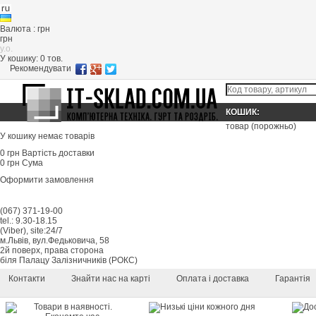
Валюта : грн
грн
y.o.
У кошику:
0
тов.
Рекомендувати
КОШИК:
товар
(порожньо)
У кошику немає товарів
0 грн
Вартість доставки
0 грн
Сума
Оформити замовлення
(067) 371-19-00
tel.: 9.30-18.15
(Viber), site:24/7
м.Львів, вул.Федьковича, 58
2й поверх, права сторона
біля Палацу Залізничників (РОКС)
Контакти
Знайти нас на карті
Оплата і доставка
Гарантія