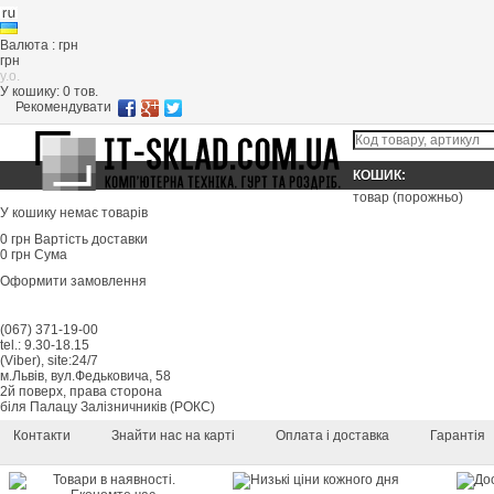
Валюта : грн
грн
y.o.
У кошику:
0
тов.
Рекомендувати
КОШИК:
товар
(порожньо)
У кошику немає товарів
0 грн
Вартість доставки
0 грн
Сума
Оформити замовлення
(067) 371-19-00
tel.: 9.30-18.15
(Viber), site:24/7
м.Львів, вул.Федьковича, 58
2й поверх, права сторона
біля Палацу Залізничників (РОКС)
Контакти
Знайти нас на карті
Оплата і доставка
Гарантія