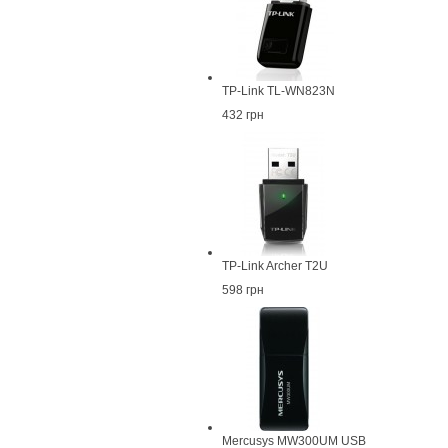
TP-Link TL-WN823N
432 грн
TP-Link Archer T2U
598 грн
Mercusys MW300UM USB