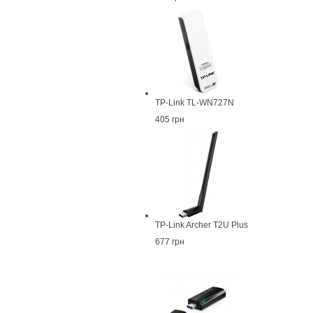
TP-Link TL-WN727N
405 грн
TP-Link Archer T2U Plus
677 грн