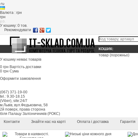
Валюта : грн
грн
y.o.
У кошику:
0
тов.
Рекомендувати
КОШИК:
товар
(порожньо)
У кошику немає товарів
0 грн
Вартість доставки
0 грн
Сума
Оформити замовлення
(067) 371-19-00
tel.: 9.30-18.15
(Viber), site:24/7
м.Львів, вул.Федьковича, 58
2й поверх, права сторона
біля Палацу Залізничників (РОКС)
Контакти
Знайти нас на карті
Оплата і доставка
Гарантія