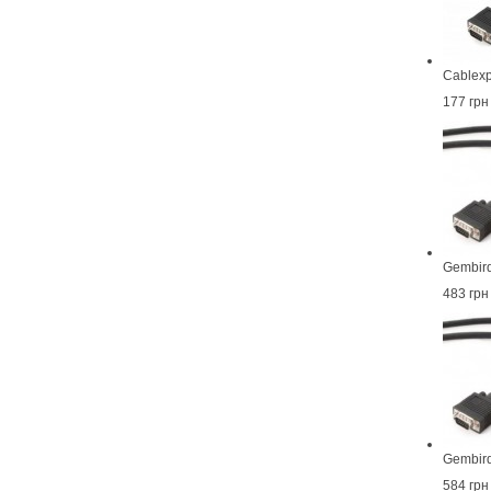
Cablex
177 грн
Gembir
483 грн
Gembir
584 грн