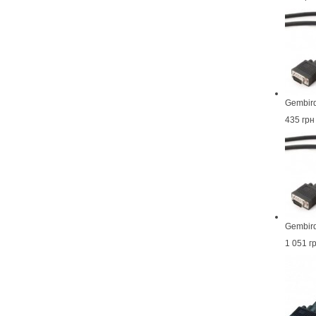
Gembir
435 грн
Gembir
1 051 г