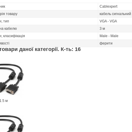
ник
Cablexpert
рія товару
кабель сигнальний
и, тип
VGA - VGA
на кабелю
3 м
и, класифікація
Male - Male
ивості
ферити
товари даної категорії. К-ть: 16
1.5 м