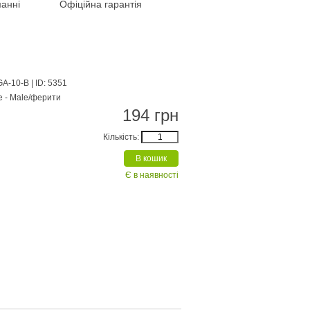
анні
Офіційна гарантія
GA-10-B
| ID: 5351
e - Male/ферити
194 грн
Кількість:
Є в наявності