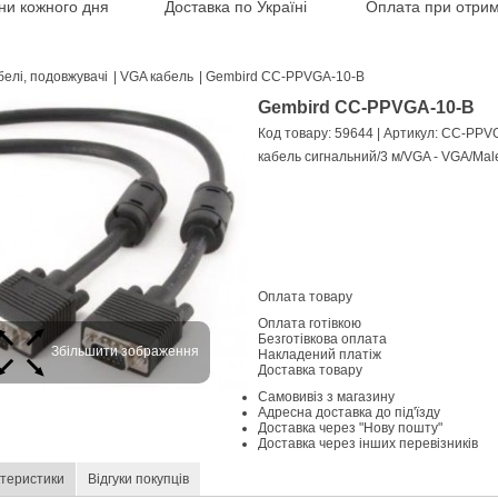
іни кожного дня
Доставка по Україні
Оплата при отрим
белі, подовжувачі
|
VGA кабель
|
Gembird CC-PPVGA-10-B
Gembird CC-PPVGA-10-B
Код товару: 59644
| Артикул: CC-PPV
кабель сигнальний/3 м/VGA - VGA/Mal
Оплата товару
Оплата готівкою
Безготівкова оплата
Збільшити зображення
Накладений платіж
Доставка товару
Самовивіз з магазину
Адресна доставка до під'їзду
Доставка через "Нову пошту"
Доставка через інших перевізників
теристики
Відгуки покупців