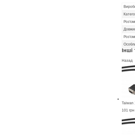
Вироб
Катего
Роз'єм
Довжи
Роз'єм
Особл
Інші 
Назад
Taiwan 
101 грн