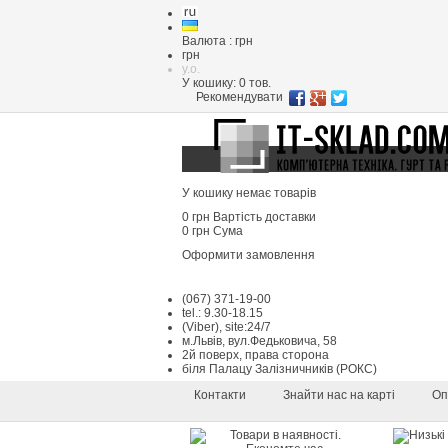
Валюта : грн
грн
y.o.
У кошику:
0
тов.
Рекомендувати
У кошику немає товарів
0 грн
Вартість доставки
0 грн
Сума
Оформити замовлення
(067) 371-19-00
tel.: 9.30-18.15
(Viber), site:24/7
м.Львів, вул.Федьковича, 58
2й поверх, права сторона
біля Палацу Залізничників (РОКС)
Контакти
Знайти нас на карті
Оп