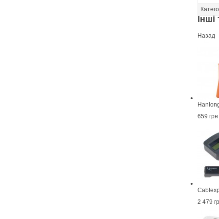
Катего
Інші 
Назад
Hanlon
659 грн
Cablexp
2 479 г