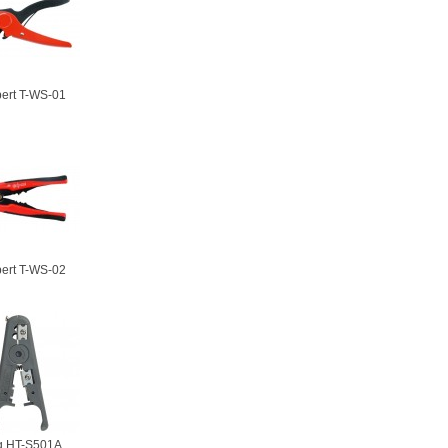
ert T-WS-01
ert T-WS-02
g HT-S501A