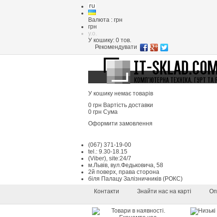
Валюта : грн
грн
y.o.
У кошику:
0
тов.
Рекомендувати
У кошику немає товарів
0 грн
Вартість доставки
0 грн
Сума
Оформити замовлення
(067) 371-19-00
tel.: 9.30-18.15
(Viber), site:24/7
м.Львів, вул.Федьковича, 58
2й поверх, права сторона
біля Палацу Залізничників (РОКС)
Контакти
Знайти нас на карті
Оп