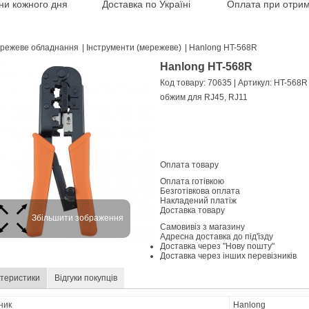
іни кожного дня
Доставка по Україні
Оплата при отрим
режеве обладнання
|
Інструменти (мережеве)
|
Hanlong HT-568R
Hanlong HT-568R
Код товару: 70635
| Артикул: HT-568R
обжим для RJ45, RJ11
Оплата товару
Оплата готівкою
Безготівкова оплата
Накладений платіж
Доставка товару
Збільшити зображення
Самовивіз з магазину
Адресна доставка до під'їзду
Доставка через "Нову пошту"
Доставка через інших перевізників
теристики
Відгуки покупців
ник
Hanlong