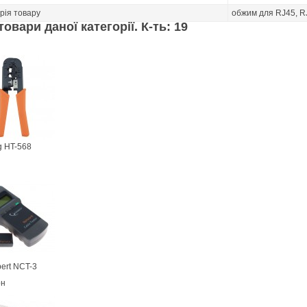
рія товару
обжим для RJ45, R
товари даної категорії. К-ть: 19
g HT-568
ert NCT-3
рн