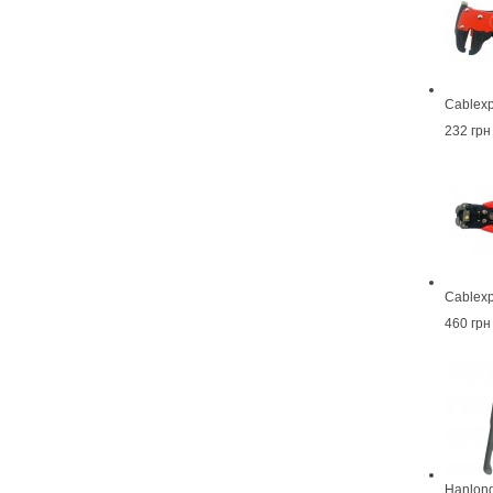
Cablexp
232 грн
Cablexp
460 грн
Hanlon