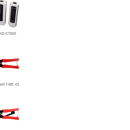
 KD-CT005
ert T-WC-01