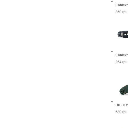
Cablexp
360 грн
Cablexp
264 грн
DIGITU
580 грн