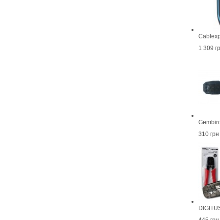
Cablexp
1 309 г
Gembir
310 грн
DIGITU