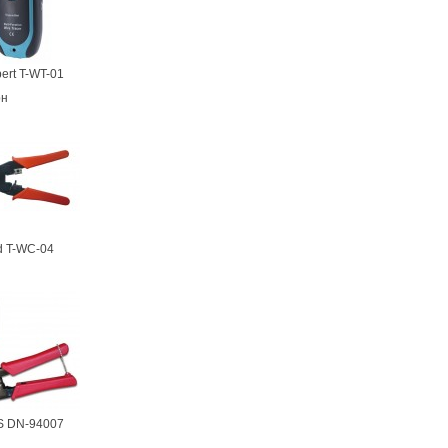
ert T-WT-01
рн
d T-WC-04
S DN-94007