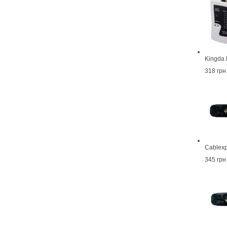
Kingda
318 грн
Cablexp
345 грн