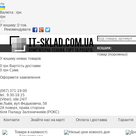
Валюта : грн
грн
y.o.
У кошику:
0
тов.
Рекомендувати
КОШИК:
товар
(порожньо)
У кошику немає товарів
0 грн
Вартість доставки
0 грн
Сума
Оформити замовлення
(067) 371-19-00
tel.: 9.30-18.15
(Viber), site:24/7
м.Львів, вул.Федьковича, 58
2й поверх, права сторона
біля Палацу Залізничників (РОКС)
Контакти
Знайти нас на карті
Оплата і доставка
Гарантія