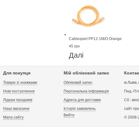
Cablexpert PP12-1M/O Orange
45 грн
Далі
Для покупця
Мій обліковий запис
Контак
Товари зі знижками
Обліковий запис
м.Львів,
Нові поступлення
Персональна інформація
Пнд.-Птн
Лідери продажів
Адреса для доставки
Сб.: вих
Наші магазини
Історія замовлень
сайт пр
Вийти
Мапа сайту
© 2008-