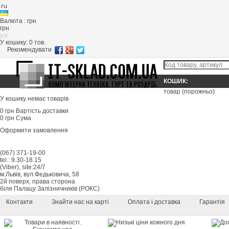
Валюта : грн
грн
y.o.
У кошику:
0
тов.
Рекомендувати
КОШИК:
товар
(порожньо)
У кошику немає товарів
0 грн
Вартість доставки
0 грн
Сума
Оформити замовлення
(067) 371-19-00
tel.: 9.30-18.15
(Viber), site:24/7
м.Львів, вул.Федьковича, 58
2й поверх, права сторона
біля Палацу Залізничників (РОКС)
Контакти
Знайти нас на карті
Оплата і доставка
Гарантія