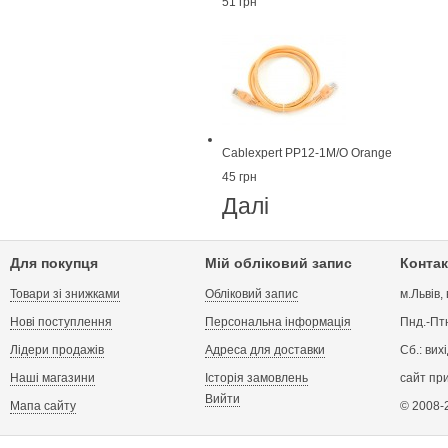
51 грн
Cablexpert PP12-1M/O Orange
45 грн
Далі
Для покупця
Мій обліковий запис
Контак
Товари зі знижками
Обліковий запис
м.Львів,
Нові поступлення
Персональна інформація
Пнд.-Птн
Лідери продажів
Адреса для доставки
Сб.: вих
Наші магазини
Історія замовлень
сайт пр
Вийти
Мапа сайту
© 2008-