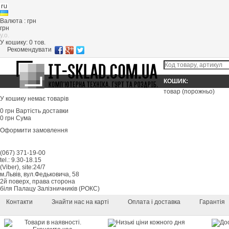
Валюта : грн
грн
y.o.
У кошику:
0
тов.
Рекомендувати
КОШИК:
товар
(порожньо)
У кошику немає товарів
0 грн
Вартість доставки
0 грн
Сума
Оформити замовлення
(067) 371-19-00
tel.: 9.30-18.15
(Viber), site:24/7
м.Львів, вул.Федьковича, 58
2й поверх, права сторона
біля Палацу Залізничників (РОКС)
Контакти
Знайти нас на карті
Оплата і доставка
Гарантія