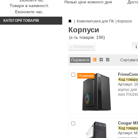
Низькі ціни кожного дня
Доста
Товари в наявності.
Економте час.
КАТЕГОРІЇ ТОВАРІВ
|
Комплектуючі для ПК
|
Корпуси
Корпуси
(к-ть товарів: 196)
« Попередня
1
Сортуват
FrimeCom 
Новинка
Код товару
Артикул: 1
корпус для 
mini ITX/26
Cougar M
Код товару
Артикул: M