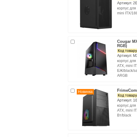
Артикул: 2
корпус для 
mini ITX/1
Cougar M
RGB)
Код товару
Артикул: 
корпус для 
ATX, mini I
БЖ/black/з
АRGB
FrimeCom
Новинка
Код товару
Артикул: 1
корпус для 
ATX, mini I
Вт/black