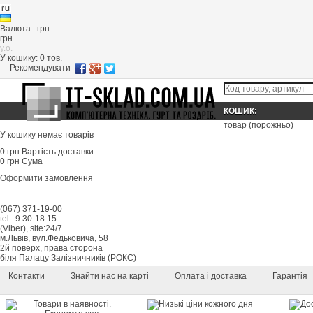
Валюта : грн
грн
y.o.
У кошику:
0
тов.
Рекомендувати
КОШИК:
товар
(порожньо)
У кошику немає товарів
0 грн
Вартість доставки
0 грн
Сума
Оформити замовлення
(067) 371-19-00
tel.: 9.30-18.15
(Viber), site:24/7
м.Львів, вул.Федьковича, 58
2й поверх, права сторона
біля Палацу Залізничників (РОКС)
Контакти
Знайти нас на карті
Оплата і доставка
Гарантія