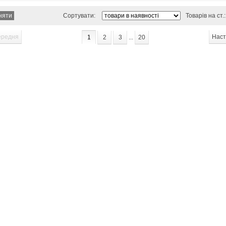
Сортувати:
Товарів на ст.:
ередня
Наст
1
2
3
...
20