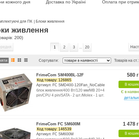
іни кожного дня
Доставка по Україні
Оплата при отрим
мплектуючі для ПК
|
Блоки живлення
ки живлення
товарів: 200)
ередня
Наст
1
2
3
...
20
Сортувати:
Товарів на ст.:
580 
FrimeCom SM400BL-12F
Код товару: 126865
В кошик
Артикул: FC SMD400-120Fan_NoCable
блок живлення/400 Вт/120 мм/MB 20+4
Є в наявн
pin/CPU 4 pin/SATA - 2 шт./Molex - 1 шт.
детальн
1 478 
FrimeCom FC SM600M
Код товару: 146539
В кошик
Артикул: FC SM600M