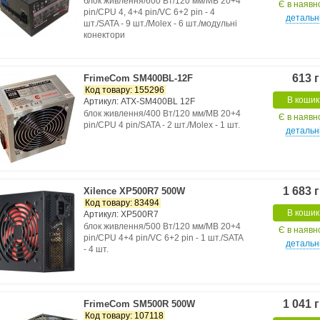
блок живлення/600 Вт/120 мм/MB 20+4
Є в наявн
pin/CPU 4, 4+4 pin/VC 6+2 pin - 4
детальн
шт./SATA - 9 шт./Molex - 6 шт./модульні
конектори
613 
FrimeCom SM400BL-12F
Код товару: 155296
В кошик
Артикул: ATX-SM400BL 12F
блок живлення/400 Вт/120 мм/MB 20+4
Є в наявн
pin/CPU 4 pin/SATA - 2 шт./Molex - 1 шт.
детальн
1 683 
Xilence XP500R7 500W
Код товару: 83494
В кошик
Артикул: XP500R7
блок живлення/500 Вт/120 мм/MB 20+4
Є в наявн
pin/CPU 4+4 pin/VC 6+2 pin - 1 шт./SATA
детальн
- 4 шт.
1 041 
FrimeCom SM500R 500W
Код товару: 107118