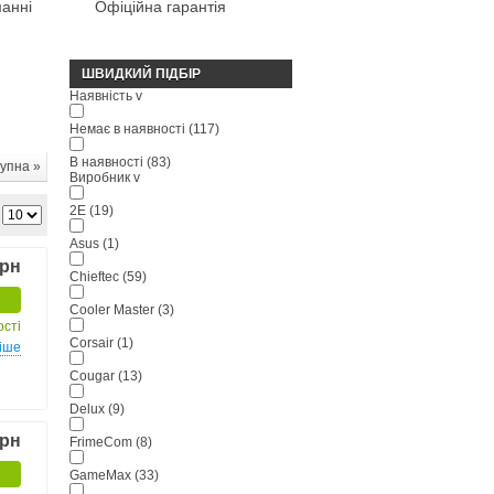
анні
Офіційна гарантія
ШВИДКИЙ ПІДБІР
Наявність
v
Немає в наявності
(117)
В наявності
(83)
упна »
Виробник
v
2E
(19)
Asus
(1)
грн
Chieftec
(59)
Cooler Master
(3)
ості
Corsair
(1)
іше
Cougar
(13)
Delux
(9)
грн
FrimeCom
(8)
GameMax
(33)