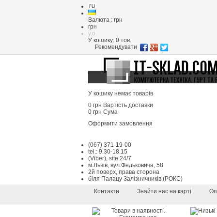
Валюта : грн
грн
y.o.
У кошику:
0
тов.
Рекомендувати
У кошику немає товарів
0 грн
Вартість доставки
0 грн
Сума
Оформити замовлення
(067) 371-19-00
tel.: 9.30-18.15
(Viber), site:24/7
м.Львів, вул.Федьковича, 58
2й поверх, права сторона
біля Палацу Залізничників (РОКС)
Контакти
Знайти нас на карті
Оп