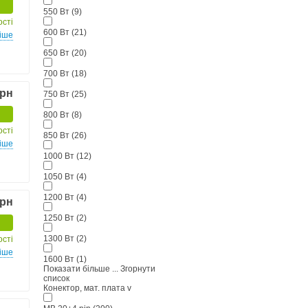
550 Вт
(9)
ості
600 Вт
(21)
іше
650 Вт
(20)
700 Вт
(18)
грн
750 Вт
(25)
800 Вт
(8)
ості
850 Вт
(26)
іше
1000 Вт
(12)
1050 Вт
(4)
1200 Вт
(4)
грн
1250 Вт
(2)
1300 Вт
(2)
ості
іше
1600 Вт
(1)
Показати більше ...
Згорнути
список
Конектор, мат. плата
v