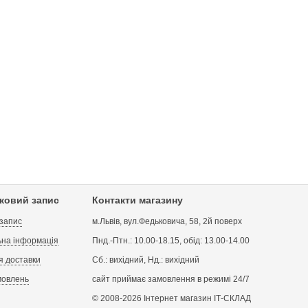
іковий запис
Контакти магазину
 запис
м.Львів, вул.Федьковича, 58, 2й поверх
на інформація
Пнд.-Птн.: 10.00-18.15, обід: 13.00-14.00
я доставки
Сб.: вихідний, Нд.: вихідний
мовлень
сайт приймає замовлення в режимі 24/7
© 2008-2026 Інтернет магазин ІТ-СКЛАД