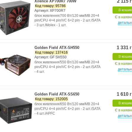
2 115 
Xilence XP700R7 700W
Код товару: 95786
В кошик
Артикул: XP700R7
блок живлення/700 Вт/120 мм/MB 20+4
Є в наявн
pin/CPU 4+4 pin/VC 6+2 pin - 2 шт./SATA
детальн
- 3 шт./Molex - 1 шт.
1 331 
Golden Field ATX-SH550
Код товару: 137416
В кошик
Артикул: GF SH550
блок живлення/550 Вт/120 мм/MB 20+4
Є в наявн
pin/CPU 4+4 pin/VC 6+2 pin - 2 шт./SATA
детальн
- 4 шт.
1 610 
Golden Field ATX-SS650
Код товару: 152005
В кошик
блок живлення/650 Вт/120 мм/MB 20+4
pin/CPU 4+4 pin/VC 6+2 pin - 2 шт./SATA
Є в наявн
- 4 шт./APFC
детальн