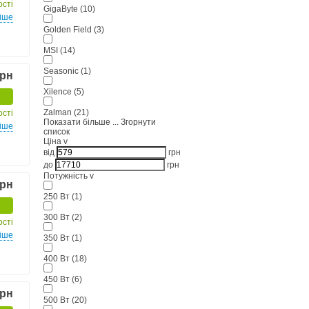
ості
GigaByte
(10)
іше
Golden Field
(3)
MSI
(14)
Seasonic
(1)
грн
Xilence
(5)
Zalman
(21)
ості
Показати більше ...
Згорнути
іше
список
Ціна
v
від
грн
до
грн
Потужність
v
грн
250 Вт
(1)
300 Вт
(2)
ості
іше
350 Вт
(1)
400 Вт
(18)
450 Вт
(6)
грн
500 Вт
(20)