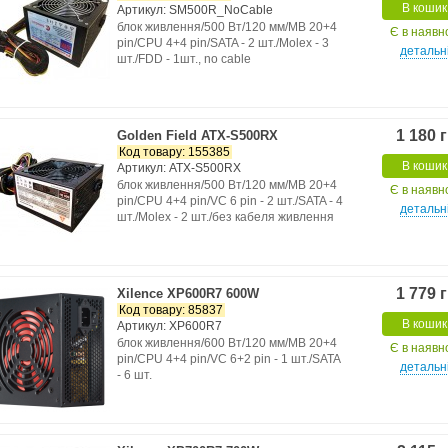
В кошик
Артикул: SM500R_NoCable
блок живлення/500 Вт/120 мм/MB 20+4
Є в наявн
pin/CPU 4+4 pin/SATA - 2 шт./Molex - 3
детальн
шт./FDD - 1шт., no cable
1 180 
Golden Field ATX-S500RX
Код товару: 155385
В кошик
Артикул: ATX-S500RX
блок живлення/500 Вт/120 мм/MB 20+4
Є в наявн
pin/CPU 4+4 pin/VC 6 pin - 2 шт./SATA - 4
детальн
шт./Molex - 2 шт./без кабеля живлення
1 779 
Xilence XP600R7 600W
Код товару: 85837
В кошик
Артикул: XP600R7
блок живлення/600 Вт/120 мм/MB 20+4
Є в наявн
pin/CPU 4+4 pin/VC 6+2 pin - 1 шт./SATA
детальн
- 6 шт.