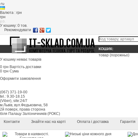
Валюта : грн
грн
y.o.
У кошику:
0
тов.
Рекомендувати
КОШИК:
товар
(порожньо)
У кошику немає товарів
0 грн
Вартість доставки
0 грн
Сума
Оформити замовлення
(067) 371-19-00
tel.: 9.30-18.15
(Viber), site:24/7
м.Львів, вул.Федьковича, 58
2й поверх, права сторона
біля Палацу Залізничників (РОКС)
Контакти
Знайти нас на карті
Оплата і доставка
Гарантія