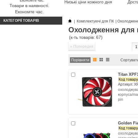
Низькі ціни кожного дня
Доста
Товари в наявності.
Економте час.
КАТЕГОРІЇ ТОВАРІВ
|
Комплектуючі для ПК
|
Охолодженн
Охолодження для 
(к-ть товарів: 67)
« Попередня
1
Сортуват
Titan XPF
Код товару
Артикул: X
охолоджува
корпуса/max
pin
Golden Fi
Код товару
охолоджува