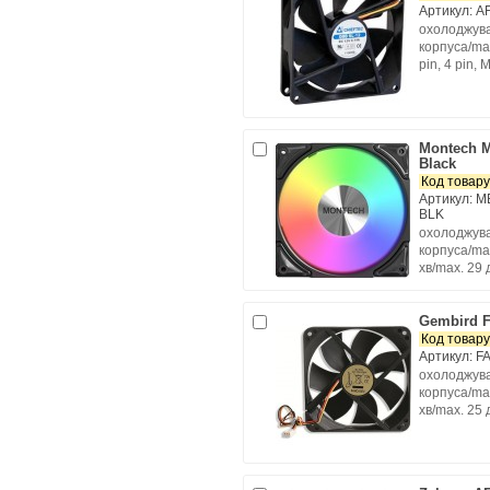
Артикул: A
охолоджува
корпуса/max
pin, 4 pin,
Montech 
Black
Код товару
Артикул: 
BLK
охолоджува
корпуса/max
хв/max. 29 д
Gembird 
Код товару
Артикул: 
охолоджува
корпуса/max
хв/max. 25 