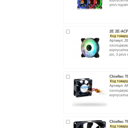
корпуса/max
pin/з підсв
2E 2E-AC
Код товару
Артикул: 
охолоджува
корпуса/max
pin, 3 pin/з
Chieftec T
Код товару
Артикул: A
охолоджува
корпуса/ma
Chieftec T
Код товару