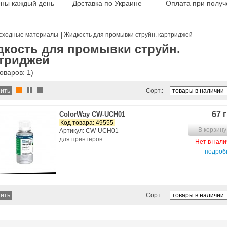
ены каждый день
Доставка по Украине
Оплата при получ
сходные материалы
|
Жидкость для промывки струйн. картриджей
кость для промывки струйн.
триджей
товаров: 1)
Сорт.:
67 
ColorWay CW-UCH01
Код товара: 49555
В корзину
Артикул: CW-UCH01
для принтеров
Нет в нал
подроб
Сорт.: