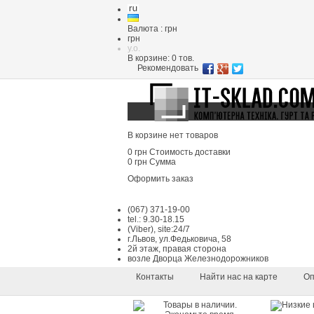
Валюта : грн
грн
y.o.
В корзине:
0
тов.
Рекомендовать
В корзине нет товаров
0 грн
Стоимость доставки
0 грн
Сумма
Оформить заказ
(067) 371-19-00
tel.: 9.30-18.15
(Viber), site:24/7
г.Львов, ул.Федьковича, 58
2й этаж, правая сторона
возле Дворца Железнодорожников
Контакты
Найти нас на карте
Оп