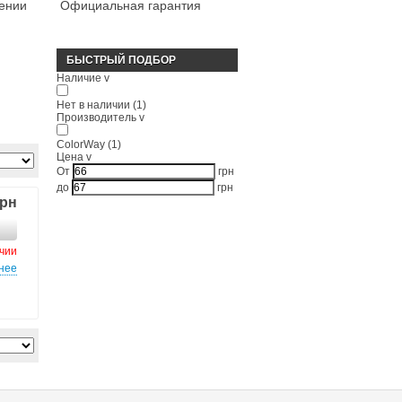
ении
Официальная гарантия
БЫСТРЫЙ ПОДБОР
Наличие
v
Нет в наличии
(1)
Производитель
v
ColorWay
(1)
Цена
v
От
грн
до
грн
грн
ичии
нее