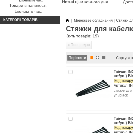
Низькі ціни кожного дня
Доста
Товари в наявності.
Економте час.
КАТЕГОРІЇ ТОВАРІВ
|
Мережеве обладнання
|
Стяжки д
Стяжки для кабел
(к-ть товарів: 19)
« Попередня
Сортуват
Taiwan IN
шт/уп.) Bl
Код товару
Артикул: I
cтяжки для
уп./black
Taiwan IN
шт/уп.) Bl
Код товару
Артикул: I