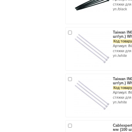
cтяжки для
уп./black
Taiwan IN
шт/уп.) Wh
Код товару
Артикул: I
cтяжки для
уп./white
Taiwan IN
шт/уп.) Wh
Код товару
Артикул: I
cтяжки для
уп./white
Cablexpert
мм (100 шт