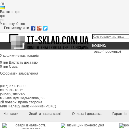
Валюта : грн
грн
y.o.
У кошику:
0
тов.
Рекомендувати
КОШИК:
товар
(порожньо)
У кошику немає товарів
0 грн
Вартість доставки
0 грн
Сума
Оформити замовлення
(067) 371-19-00
tel.: 9.30-18.15
(Viber), site:24/7
м.Львів, вул.Федьковича, 58
2й поверх, права сторона
біля Палацу Залізничників (РОКС)
Контакти
Знайти нас на карті
Оплата і доставка
Гарантія