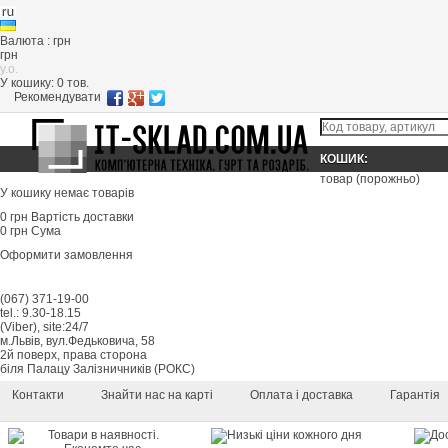
Валюта : грн
грн
y.o.
У кошику:
0
тов.
Рекомендувати
КОШИК:
товар
(порожньо)
У кошику немає товарів
0 грн
Вартість доставки
0 грн
Сума
Оформити замовлення
(067) 371-19-00
tel.: 9.30-18.15
(Viber), site:24/7
м.Львів, вул.Федьковича, 58
2й поверх, права сторона
біля Палацу Залізничників (РОКС)
Контакти
Знайти нас на карті
Оплата і доставка
Гарантія