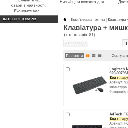
Низькі ціни кожного дня
Доста
Товари в наявності.
Економте час.
КАТЕГОРІЇ ТОВАРІВ
|
Комп'ютерна техніка
|
Клавіатура 
Клавіатура + мишка
(к-ть товарів: 81)
« Попередня
1
Сортуват
Logitech 
920-007931
Код товару
Артикул: 9
клавіатура
безпровідна
A4Tech FG
Код товару
Артикул: F