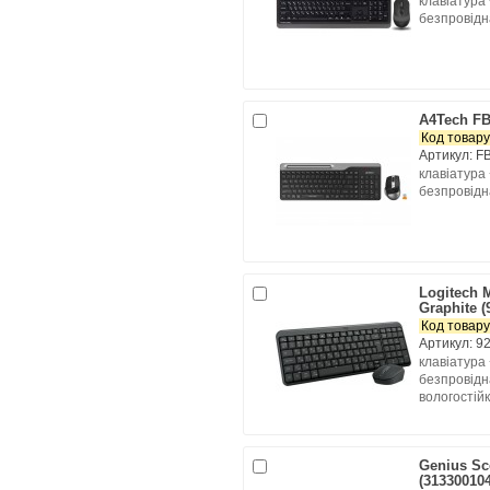
клавіатура
безпровідна
A4Tech F
Код товару
Артикул: F
клавіатура
безпровідна
Logitech 
Graphite (
Код товару
Артикул: 9
клавіатура
безпровідна
вологостійк
Genius Sc
(31330010