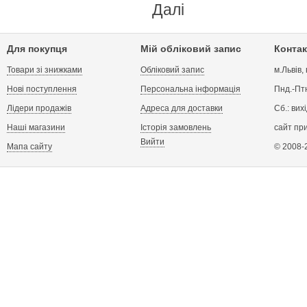
Далі
Для покупця
Мій обліковий запис
Контак
Товари зі знижками
Обліковий запис
м.Львів,
Нові поступлення
Персональна інформація
Пнд.-Птн
Лідери продажів
Адреса для доставки
Сб.: вих
Наші магазини
Історія замовлень
сайт пр
Вийти
Мапа сайту
© 2008-