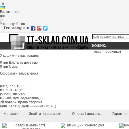
Валюта : грн
грн
y.o.
У кошику:
0
тов.
Рекомендувати
КОШИК:
товар
(порожньо)
У кошику немає товарів
0 грн
Вартість доставки
0 грн
Сума
Оформити замовлення
(067) 371-19-00
tel.: 9.30-18.15
(Viber), site:24/7
м.Львів, вул.Федьковича, 58
2й поверх, права сторона
біля Палацу Залізничників (РОКС)
Контакти
Знайти нас на карті
Оплата і доставка
Гарантія