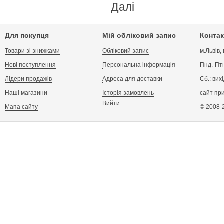
Далі
Для покупця
Мій обліковий запис
Контак
Товари зі знижками
Обліковий запис
м.Львів,
Нові поступлення
Персональна інформація
Пнд.-Птн
Лідери продажів
Адреса для доставки
Сб.: вих
Наші магазини
Історія замовлень
сайт пр
Вийти
Мапа сайту
© 2008-