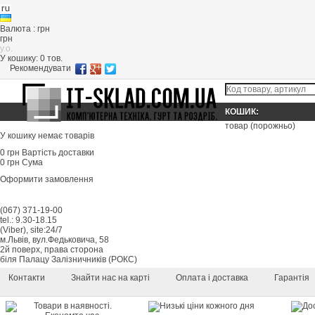
Валюта : грн
грн
y.o.
У кошику:
0
тов.
Рекомендувати
КОШИК:
товар
(порожньо)
У кошику немає товарів
0 грн
Вартість доставки
0 грн
Сума
Оформити замовлення
(067) 371-19-00
tel.: 9.30-18.15
(Viber), site:24/7
м.Львів, вул.Федьковича, 58
2й поверх, права сторона
біля Палацу Залізничників (РОКС)
Контакти
Знайти нас на карті
Оплата і доставка
Гарантія